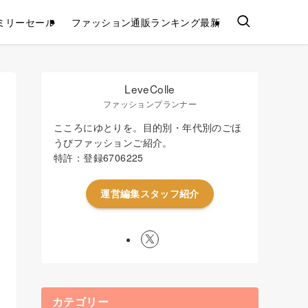
ミリーセール
ファッション通販ランキング最新
LeveColle
ファッションプランナー
こころにゆとりを。目的別・年代別のごほ
うびファッションご紹介。
特許：登録6706225
運営編集スタッフ紹介
カテゴリー